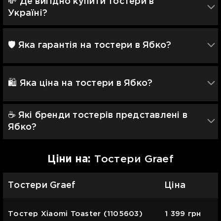
💸 Де вигідно купити тостери в
Україні?
🛡 Яка гарантія на тостери в Ябко?
🛍️ Яка ціна на тостери в Ябко?
☕️ Які бренди тостерів представлені в
Ябко?
Цiни на:
Тостери Graef
Тостери Graef
Ціна
Тостер Xiaomi Toaster (1105603)
1 399
грн