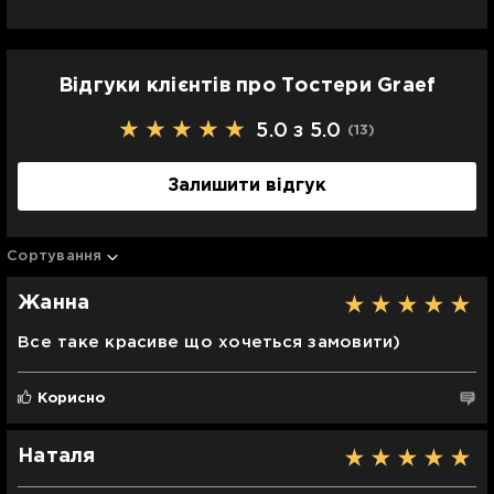
Відгуки клієнтів про Тостери Graef
5.0 з 5.0
(13
)
Залишити відгук
Сортування
Жанна
Все таке красиве що хочеться замовити)
Корисно
Наталя