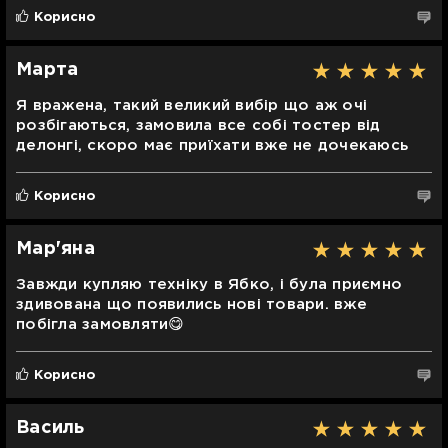
Корисно
Марта
Я вражена, такий великий вибір що аж очі
розбігаються, замовила все собі тостер від
делонгі, скоро має приїхати вже не дочекаюсь
Корисно
Мар'яна
Завжди купляю техніку в Ябко, і була приємно
здивована що появились нові товари. вже
побігла замовляти😋
Корисно
Василь