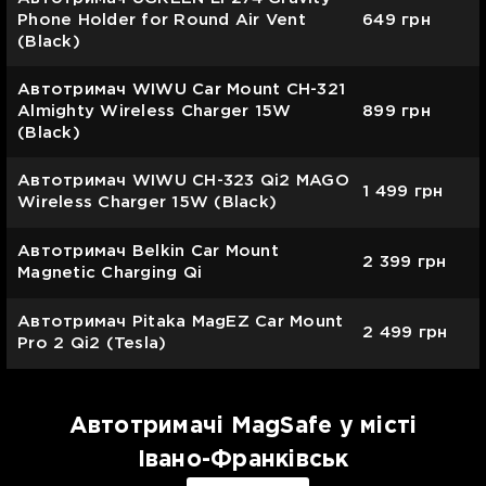
Phone Holder for Round Air Vent
649
грн
(Black)
Автотримач WIWU Car Mount CH-321
Almighty Wireless Charger 15W
899
грн
(Black)
Автотримач WIWU CH-323 Qi2 MAGO
1 499
грн
Wireless Charger 15W (Black)
Автотримач Belkin Car Mount
2 399
грн
Magnetic Charging Qi
Автотримач Pitaka MagEZ Car Mount
2 499
грн
Pro 2 Qi2 (Tesla)
Автотримачі MagSafe у місті
Івано-Франківськ