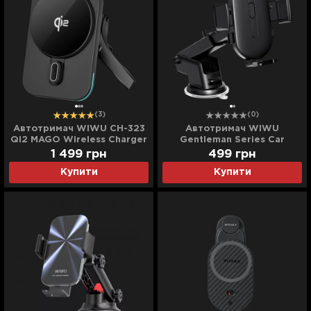
(3)
(0)
Автотримач WIWU CH-323
Автотримач WIWU
Qi2 MAGO Wireless Charger
Gentleman Series Car
15W (Black)
Holder Wi-CH054 (Black)
1 499
грн
499
грн
Купити
Купити