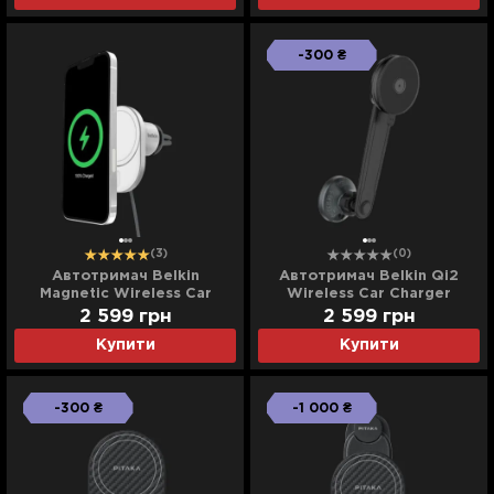
-300 ₴
(3)
(0)
Автотримач Belkin
Автотримач Belkin Qi2
Magnetic Wireless Car
Wireless Car Charger
Charger Qi2 (White)
(дефлектор/панель) +
2 599
грн
2 599
грн
USB-C 27Вт (Black)
Купити
Купити
-300 ₴
-1 000 ₴