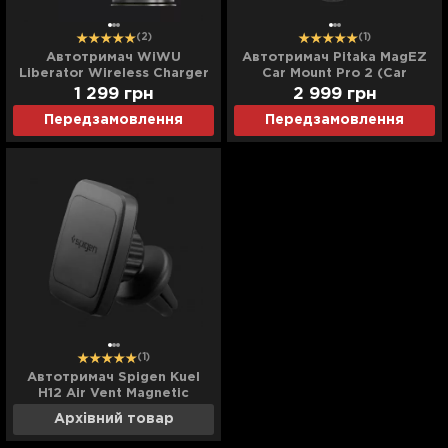
(2)
(1)
Автотримач WiWU
Автотримач Pitaka MagEZ
Liberator Wireless Charger
Car Mount Pro 2 (Car
15W CH307
Vent/Tesla) (Black)
1 299
грн
2 999
грн
Передзамовлення
Передзамовлення
(1)
Автотримач Spigen Kuel
H12 Air Vent Magnetic
Swivel Car Mount Holder
Архівний товар