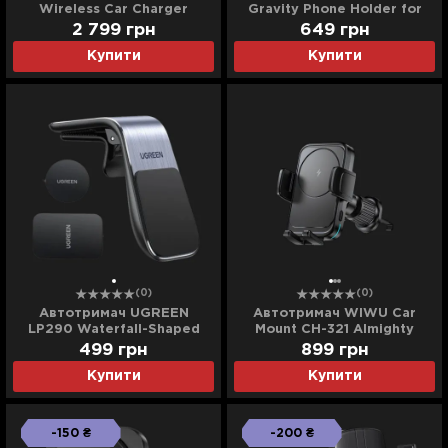
Wireless Car Charger
Gravity Phone Holder for
(Space Gray)
Round Air Vent (Black)
2 799
грн
649
грн
Купити
Купити
(0)
(0)
Автотримач UGREEN
Автотримач WIWU Car
LP290 Waterfall-Shaped
Mount CH-321 Almighty
Magnetic Phone Holder
Wireless Charger 15W
499
грн
899
грн
(Black)
(Black)
Купити
Купити
-150 ₴
-200 ₴