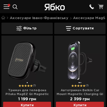
Аксесуари Івано-Франківську
Аксесуари MagSa
Автотримачі MagSafe Івано-Франківсь
Фільтр
Сортувати
(1)
(1)
Тримач для телефона
Автотримач Belkin Car
Pitaka MagEZ Qi Magnetic
Mount Magnetic Charging Qi
Car Mount Charge (Black)
1 199
грн
2 399
грн
Купити
Купити