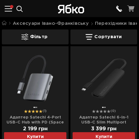
Аксесуари Івано-Франківську
Перехідники Іва
Перехідники для iPhone Івано-Франків
Фільтр
Сортувати
(1)
(0)
Адаптер Satechi 4-Port
Адаптер Satechi 6-in-1
USB-C Hub with PD (Space
USB-C Slim Multiport
Gray)
Adapter 4K (Black)
2 199
грн
3 399
грн
Купити
Купити