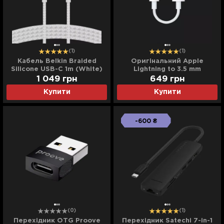
(1)
(1)
Кабель Belkin Braided
Оригінальний Apple
Silicone USB-C 1m (White)
Lightning to 3.5 mm
Headphone Jack Adapter
1 049
грн
649
грн
(MMX62)
Купити
Купити
-600 ₴
(0)
(1)
Перехідник OTG Proove
Перехідник Satechi 7-in-1