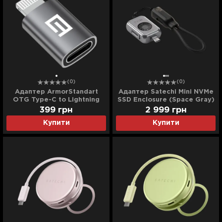
(0)
(0)
Адаптер ArmorStandart
Адаптер Satechi Mini NVMe
OTG Type-C to Lightning
SSD Enclosure (Space Gray)
(ARM79618) (Black)
(ST-E2230M)
399
грн
2 999
грн
Купити
Купити