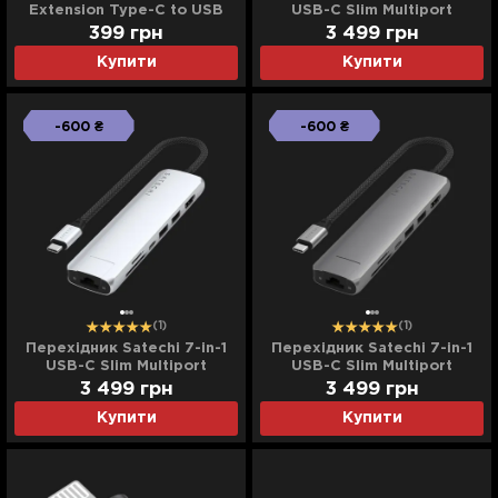
Extension Type-C to USB
USB-C Slim Multiport
(Black)
Adapter 4K with Ethernet
399
грн
3 499
грн
(Black)
Купити
Купити
-600 ₴
-600 ₴
(1)
(1)
Перехідник Satechi 7-in-1
Перехідник Satechi 7-in-1
USB-C Slim Multiport
USB-C Slim Multiport
Adapter 4K with Ethernet
Adapter 4K with Ethernet
3 499
грн
3 499
грн
(Silver)
(Space Gray)
Купити
Купити