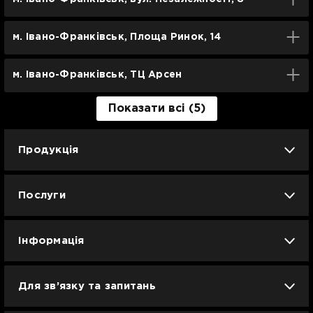
м. Івано-Франківськ, Площа Ринок, 14
м. Івано-Франківськ, ТЦ Арсен
Показати всі (5)
Продукція
iPhone
iPad
Mac
Apple Watch
Послуги
AirPods
Гаджети
Аксесуари
Ремонт
Trade IN
Новини
Apple б/у
Кавунове літо
Dyson
Інформація
Смартфони
Смарт-годинники
Вакансії
Для зв’язку та запитань
Техніка для кухні
Техніка для дому
Гарантія та сервіс Ябко