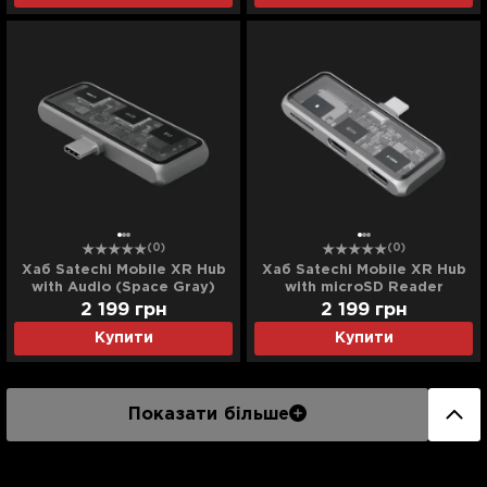
(0)
(0)
Хаб Satechi Mobile XR Hub
Хаб Satechi Mobile XR Hub
with Audio (Space Gray)
with microSD Reader
(ST-HXRAJM)
(Space Gray) (ST-HXRSDM)
2 199
грн
2 199
грн
Купити
Купити
Показати більше