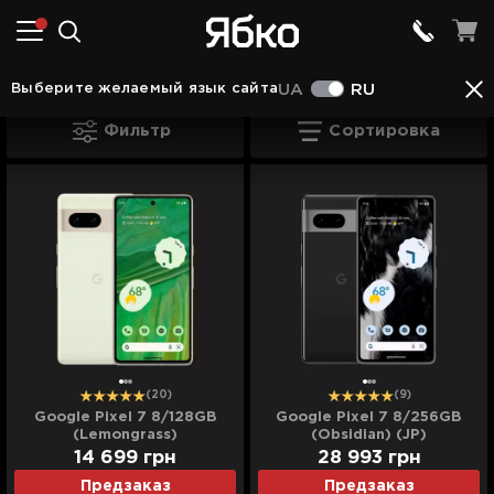
Смартфоны во Львове
Смартфоны Google Pixe
Выберите желаемый язык сайта
UA
RU
Google Pixel 7 во Львове
Фильтр
Сортировка
(20)
(9)
Google Pixel 7 8/128GB
Google Pixel 7 8/256GB
(Lemongrass)
(Obsidian) (JP)
14 699
грн
28 993
грн
Предзаказ
Предзаказ