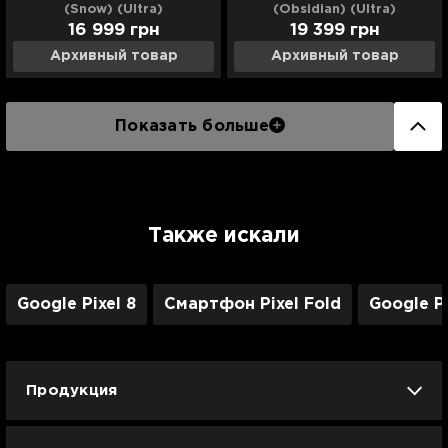
(Snow) (Ultra)
(Obsidian) (Ultra)
16 999
грн
19 399
грн
Архивный товар
Архивный товар
Показать больше
Также искали
Google Pixel 8
Смартфон Pixel Fold
Google Pi
Продукция
iPhone
iPad
Mac
Apple Watch