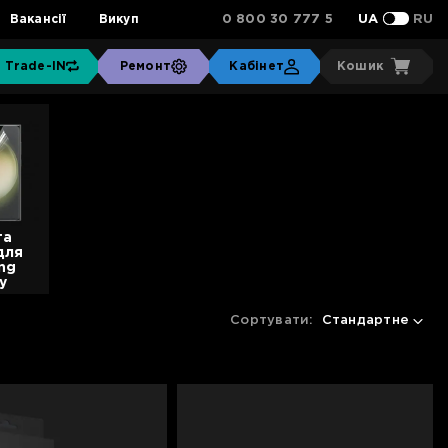
0 800 30 777 5
Вакансії
Викуп
UA
RU
Trade-IN
Ремонт
Кабінет
Кошик
та
для
ng
y
Сортувати:
Стандартне