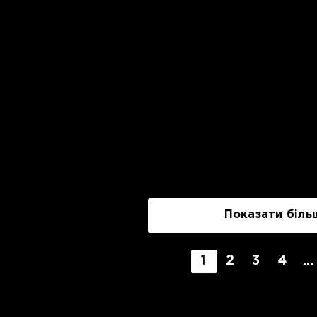
Показати біль
1
2
3
4
...