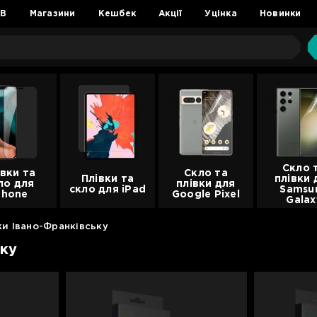
2B
Магазини
Кешбек
Акції
Уцінка
Новинки
Скло 
івки та
Скло та
Плівки та
плівки 
ло для
плівки для
скло для iPad
Samsu
Phone
Google Pixel
Galax
ки Івано-Франківську
ьку