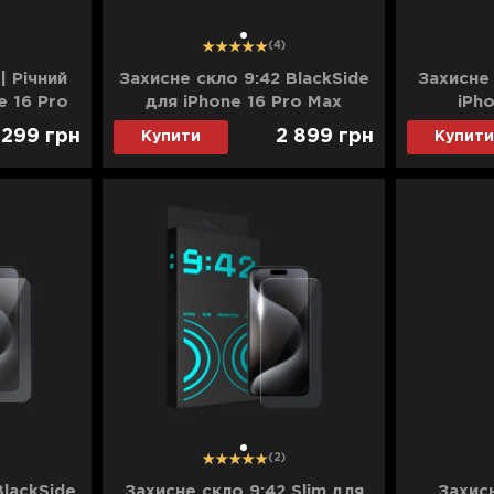
1
(4)
| Річний
Захисне скло 9:42 BlackSide
Захисне 
e 16 Pro
для iPhone 16 Pro Max
iPh
 299
грн
2 899
грн
Купити
Купити
1
(2)
BlackSide
Захисне скло 9:42 Slim для
Захис