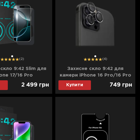
1
1
(2)
(4)
скло 9:42 Slim для
Захисне скло 9:42 для
one 17/16 Pro
камери iPhone 16 Pro/16 Pro
Max (Clear)
2 499
грн
749
грн
Купити