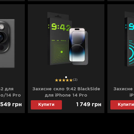
1
(2)
42 для
Захисне скло 9:42 BlackSide
Захисне 
ro/14 Pro
для iPhone 14 Pro
i
)
549
грн
1 749
грн
Купити
Купити