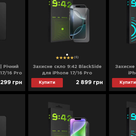
1
(6)
| Річний
Захисне скло 9:42 BlackSide
Захисне 
17/16 Pro
для iPhone 17/16 Pro
iPh
 299
грн
2 899
грн
Купити
Купити