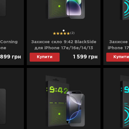
1
(2)
 Corning
Захисне скло 9:42 BlackSide
Захисне 
one
для iPhone 17e/16e/14/13
iPhone 1
3 Pro
Pro/13
 899
грн
1 599
грн
Купити
Купити