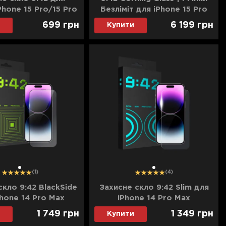
Phone 15 Pro/15 Pro
Безліміт для iPhone 15 Pro
Max (Clear)
699
грн
6 199
грн
Купити
1
1
(1)
(4)
скло 9:42 BlackSide
Захисне скло 9:42 Slim для
Phone 14 Pro Max
iPhone 14 Pro Max
1 749
грн
1 349
грн
Купити