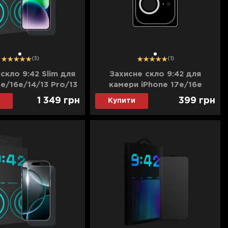
1
1
(5)
(1)
скло 9:42 Slim для
Захисне скло 9:42 для
7e/16e/14/13 Pro/13
камери iPhone 17e/16e
(Clear)
1 349
грн
399
грн
Купити