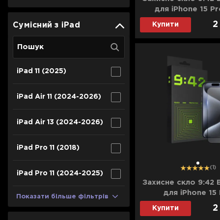
Для телевізорів
для iPhone 15 P
Аксесуари для кавомашин
2
Сумісний з iPad
Купити
Для проекторів
Засоби для чистки
Термочашки
Для 3D-принтерів
Показати все
>>
iPad 11 (2025)
Для принтерів
iPad Air 11 (2024-2026)
Для кавомашин
iPad Air 13 (2024-2026)
Для кухні
iPad Pro 11 (2018)
Для пилососів
1
(1)
iPad Pro 11 (2024-2025)
Захисне скло 9:42 
для iPhone 15
Показати більше фільтрів
2
Купити