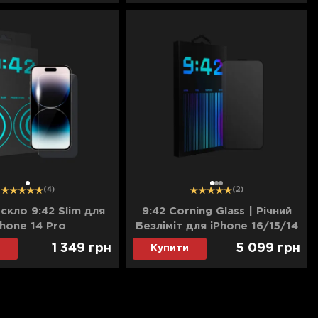
1
1
2
3
(4)
(2)
скло 9:42 Slim для
9:42 Corning Glass | Річний
Phone 14 Pro
Безліміт для iPhone 16/15/14
Pro
1 349
грн
5 099
грн
Купити