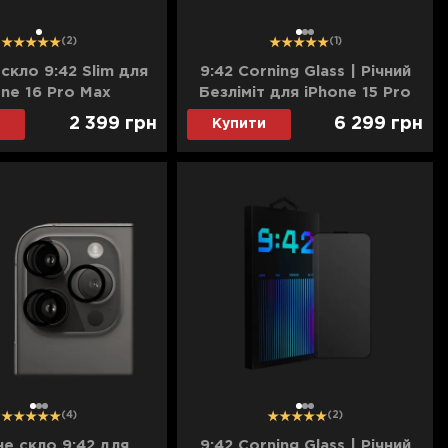
1
1
2
3
(2)
(1)
скло 9:42 Slim для
9:42 Corning Glass | Річний
one 16 Pro Max
Безліміт для iPhone 15 Pro
Max
2 399
грн
6 299
грн
Купити
1
2
3
1
2
3
(4)
(2)
не скло 9:42 для
9:42 Corning Glass | Річний