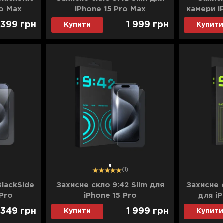
ro Max
iPhone 15 Pro Max
камери i
 399
грн
1 999
грн
Купити
Купити
1
(1)
BlackSide
Захисне скло 9:42 Slim для
Захисне 
 Pro
iPhone 15 Pro
для i
 349
грн
1 999
грн
Купити
Купити