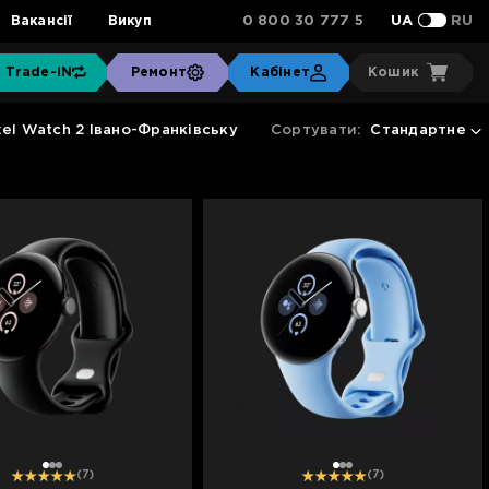
0 800 30 777 5
Вакансії
Викуп
UA
RU
Trade-IN
Ремонт
Кабінет
Кошик
el Watch 2 Івано-Франківську
Сортувати:
Стандартне
1
2
3
1
2
3
(7)
(7)