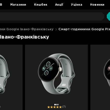
2B
Магазини
Кешбек
Акції
Уцінка
Новинки
ки Google Івано-Франківську
Смарт-годинники Google Pix
 Івано-Франківську
1
2
3
)
(7)