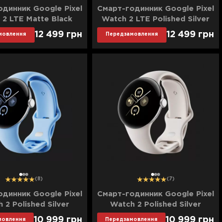
динник Google Pixel
Смарт-годинник Google Pixel
 2 LTE Matte Black
Watch 2 LTE Polished Silver
num Case/Obsidian
Aluminum Case/Bay Active
12 499
грн
12 499
грн
мовлення
Передзамовлення
Active Band
Band
1
2
3
1
2
3
(8)
(7)
динник Google Pixel
Смарт-годинник Google Pixel
 2 Polished Silver
Watch 2 Polished Silver
um Case/Bay Active
Aluminum Case/Porcelain
10 999
грн
10 999
грн
мовлення
Передзамовлення