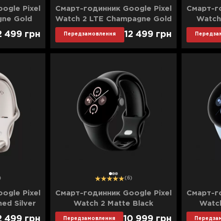
ogle Pixel
Смарт-годинник Google Pixel
Смарт-го
gne Gold
Watch 2 LTE Champagne Gold
Watch
el Active
Aluminum Case/Hazel Active
Alumi
2 499
грн
12 499
грн
Передзамовлення
Передза
Band
1
2
3
)
(6)
ogle Pixel
Смарт-годинник Google Pixel
Смарт-го
hed Silver
Watch 2 Matte Black
Watch
orcelain
Aluminum Case/Obsidian
Alumin
2 499
грн
10 999
грн
Передзамовлення
Передза