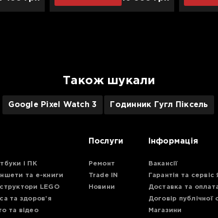
nd
Active Band
Також шукали
Google Pixel Watch 3
Годинник Гугл Піксель
Послуги
Інформація
тбуки і ПК
Ремонт
Вакансії
ншети та е-книги
Trade IN
Гарантія та сервіс
структори LEGO
Новини
Доставка та оплат
са та здоровʼя
Договір публічної
о та відео
Магазини