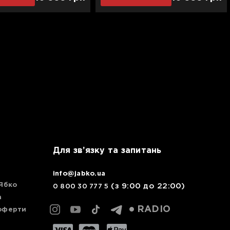
Band
Active Band
Для зв’язку та запитань
info@jabko.ua
 Ябко
(з 9:00 до 22:00)
0 800 30 777 5
а
RADIO
 оферти